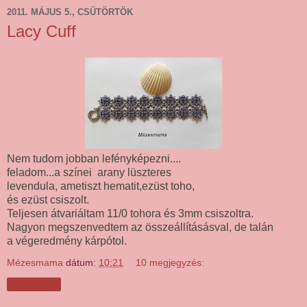
2011. MÁJUS 5., CSÜTÖRTÖK
Lacy Cuff
Nem tudom jobban lefényképezni....
feladom...a színei arany lüszteres
levendula, ametiszt hematit,ezüst toho,
és ezüst csiszolt.
Teljesen átvariáltam 11/0 tohora és 3mm csiszoltra.
Nagyon megszenvedtem az összeállításásval, de talán
a végeredmény kárpótol.
Mézesmama
dátum:
10:21
10 megjegyzés:
Megosztás