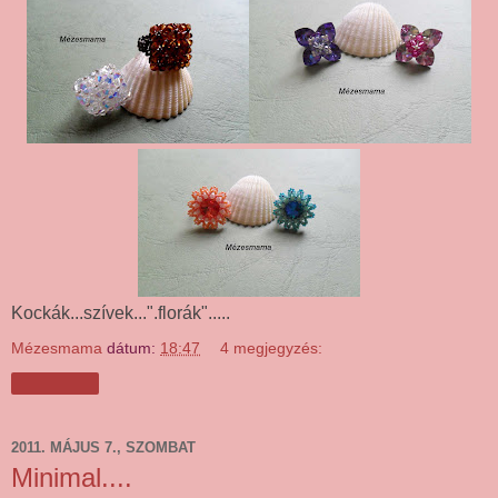
Kockák...szívek...".florák".....
Mézesmama
dátum:
18:47
4 megjegyzés:
Megosztás
2011. MÁJUS 7., SZOMBAT
Minimal....