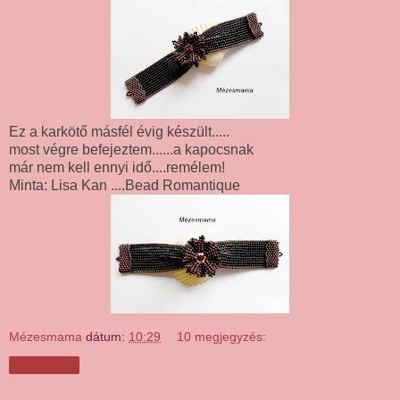
Ez a karkötő másfél évig készült.....
most végre befejeztem......a kapocsnak
már nem kell ennyi idő....remélem!
Minta: Lisa Kan ....Bead Romantique
Mézesmama
dátum:
10:29
10 megjegyzés:
Megosztás