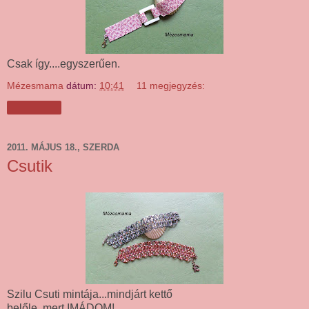
Csak így....egyszerűen.
Mézesmama
dátum:
10:41
11 megjegyzés:
Megosztás
2011. MÁJUS 18., SZERDA
Csutik
Szilu Csuti mintája...mindjárt kettő
belőle, mert IMÁDOM!