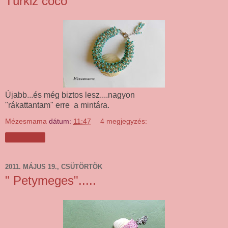
Türkiz coco
Újabb...és még biztos lesz....nagyon
"rákattantam" erre a mintára.
Mézesmama
dátum:
11:47
4 megjegyzés:
Megosztás
2011. MÁJUS 19., CSÜTÖRTÖK
" Petymeges".....