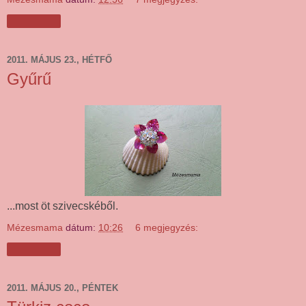
Megosztás
2011. MÁJUS 23., HÉTFŐ
Gyűrű
...most öt szivecskéből.
Mézesmama
dátum:
10:26
6 megjegyzés:
Megosztás
2011. MÁJUS 20., PÉNTEK