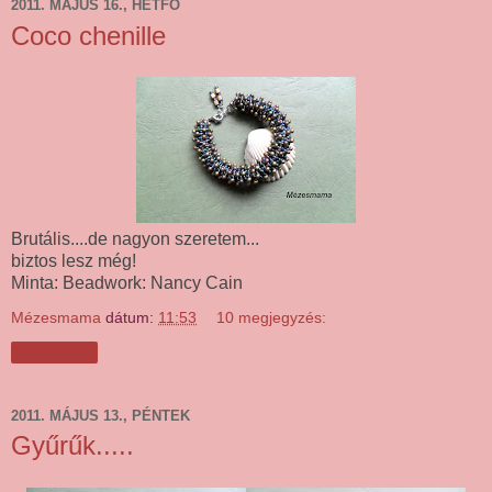
2011. MÁJUS 16., HÉTFŐ
Coco chenille
Brutális....de nagyon szeretem...
biztos lesz még!
Minta: Beadwork: Nancy Cain
Mézesmama
dátum:
11:53
10 megjegyzés:
Megosztás
2011. MÁJUS 13., PÉNTEK
Gyűrűk.....