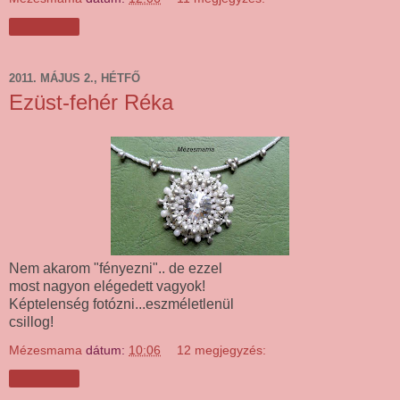
Megosztás
2011. MÁJUS 2., HÉTFŐ
Ezüst-fehér Réka
Nem akarom "fényezni".. de ezzel
most nagyon elégedett vagyok!
Képtelenség fotózni...eszméletlenül
csillog!
Mézesmama
dátum:
10:06
12 megjegyzés:
Megosztás