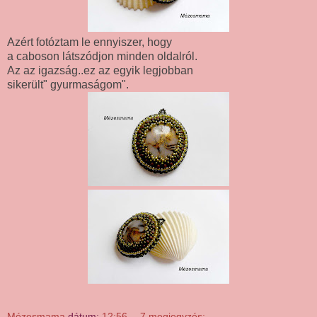
Azért fotóztam le ennyiszer, hogy
a caboson látszódjon minden oldalról.
Az az igazság..ez az egyik legjobban
sikerült" gyurmaságom".
Mézesmama
dátum:
12:56
7 megjegyzés: