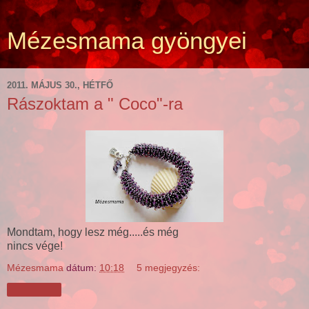
Mézesmama gyöngyei
2011. MÁJUS 30., HÉTFŐ
Rászoktam a " Coco"-ra
Mondtam, hogy lesz még.....és még
nincs vége!
Mézesmama
dátum:
10:18
5 megjegyzés:
Megosztás