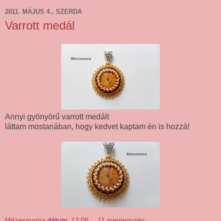
2011. MÁJUS 4., SZERDA
Varrott medál
Annyi gyönyörű varrott medált
láttam mostanában, hogy kedvet kaptam én is hozzá!
Mézesmama
dátum:
12:06
11 megjegyzés: