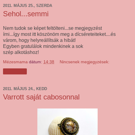
2011. MÁJUS 25., SZERDA
Sehol...semmi
Nem tudok se képet feltölteni...se megjegyzést
írni...így most itt köszönöm meg a dícséreteiteket....és
várom, hogy helyreállítsák a hibát!
Egyben gratulálok mindenkinek a sok
szép alkotáshoz!
Mézesmama
dátum:
14:38
Nincsenek megjegyzések:
Megosztás
2011. MÁJUS 24., KEDD
Varrott saját cabosonnal