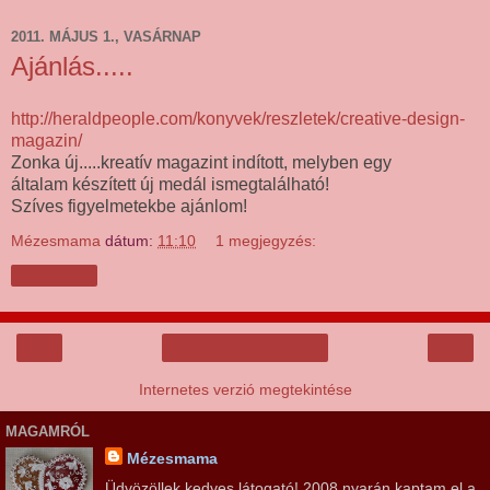
2011. MÁJUS 1., VASÁRNAP
Ajánlás.....
http://heraldpeople.com/konyvek/reszletek/creative-design-
magazin/
Zonka új.....kreatív magazint indított, melyben egy
általam készített új medál ismegtalálható!
Szíves figyelmetekbe ajánlom!
Mézesmama
dátum:
11:10
1 megjegyzés:
Megosztás
‹
›
Főoldal
Internetes verzió megtekintése
MAGAMRÓL
Mézesmama
Üdvözöllek kedves látogató! 2008 nyarán kaptam el a